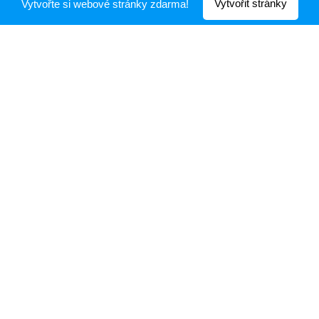
Vytvořit stránky
Vytvořte si webové stránky zdarma!
Fakturační údaje v případě rezervace prostor
Zpráva - pronájem prostor - termín akce, čas, počet
účastníků